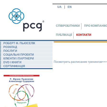
|
UA
EN
СПІВРОБІТНИКИ
ПРО КОМПАНІ
ПУБЛІКАЦІЇ
КОНТАКТИ
РОБЕРТ Ф. ПЬЮСЕЛIК
РОЗКЛАД
ПОСЛУГИ
СОЦІАЛЬНІ ПРОЕКТИ
КЛІЄНТИ І ПАРТНЕРИ
Посмотреть расписание тренингов>>>
DVD І КНИГИ
СЕРТИФІКАЦІЯ