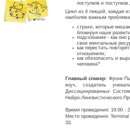
поступков и поступков
Цикл из 4 лекций, каждая и
наиболее важным проблемам
страхи, которые мешаю
блокируя наше развити
подсознание - как оно 
свои ментальные ресу
как перестать повторят
отношениях;
как обезопасить и выра
человека?
Главный спикер:
 Фрэнк П
коуч, создатель уника
Диссоциированных Состоян
Нейро-Лингвистического П
Время проведения: 19.00 - 2
Место проведения: Terminal
33.