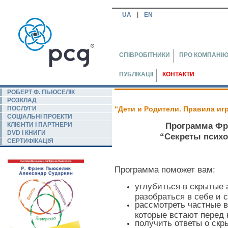
|
UA
EN
СПІВРОБІТНИКИ
ПРО КОМПАНІ
ПУБЛІКАЦІЇ
КОНТАКТИ
РОБЕРТ Ф. ПЬЮСЕЛIК
РОЗКЛАД
ПОСЛУГИ
“Дети и Родители. Правила игр
СОЦІАЛЬНІ ПРОЕКТИ
КЛІЄНТИ І ПАРТНЕРИ
Программа Фр
DVD І КНИГИ
“Секреты психо
СЕРТИФІКАЦІЯ
Программа поможет вам: 
углубиться в скрытые 
разобраться в себе и 
рассмотреть частные в
которые встают перед 
получить ответы о скр