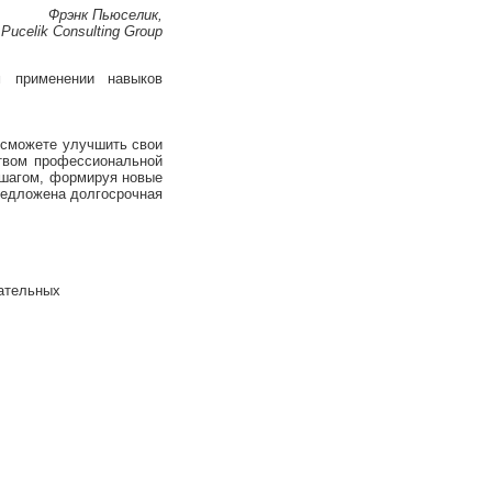
Фрэнк Пьюселик,
ucelik Consulting Group
м применении навыков
 сможете улучшить свои
твом профессиональной
 шагом, формируя новые
предложена долгосрочная
нательных