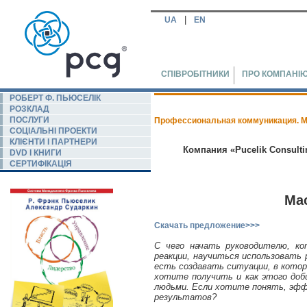
|
UA
EN
СПІВРОБІТНИКИ
ПРО КОМПАНІ
РОБЕРТ Ф. ПЬЮСЕЛIК
РОЗКЛАД
ПОСЛУГИ
Профессиональная коммуникация. Маст
СОЦІАЛЬНІ ПРОЕКТИ
КЛІЄНТИ І ПАРТНЕРИ
Компания «Pucelik Consult
DVD І КНИГИ
СЕРТИФІКАЦІЯ
Ма
Скачать предложение>>>
С чего начать руководителю, 
реакции, научиться использовать 
есть создавать ситуации, в кото
хотите получить и как этого доб
людьми. Если хотите понять, эфф
результатов?