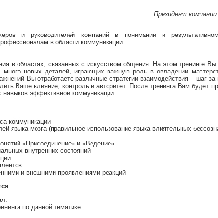
Президент компании P
жеров и руководителей компаний в понимании и результативно
профессионалам в области коммуникации.
ия в областях, связанных с искусством общения. На этом тренинге Вы
е много новых деталей, играющих важную роль в овладении мастерс
ражнений Вы отработаете различные стратегии взаимодействия – шаг за
лить Ваше влияние, контроль и авторитет. После тренинга Вам будет 
х навыков эффективной коммуникации.
сса коммуникации
лей языка мозга (правильное использование языка влиятельных бессоз
понятий «Присоединение» и «Ведение»
нальных внутренних состояний
ации
алентов
ренними и внешними проявлениями реакций
тся
:
ал.
енинга по данной тематике.