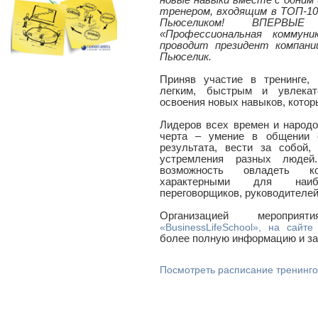
новые навыки вместе с одним 
тренером, входящим в ТОП-1
Пьюселиком! ВПЕРВЫ
«Профессиональная коммун
проводит президент компании
Пьюселик.
Приняв участие в тренинге,
легким, быстрым и увлека
освоения новых навыков, котор
Лидеров всех времен и народ
черта – умение в общении 
результата, вести за собой
устремления разных людей
возможность овладеть ко
характерными для наиб
переговорщиков, руководителей
Организацией мероприя
«BusinessLifeSchool», на сайте
более полную информацию и за
Посмотреть расписание тренинг