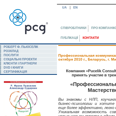
|
UA
EN
СПІВРОБІТНИКИ
ПРО КОМПАНІ
ПУБЛІКАЦІЇ
КОНТАКТИ
РОБЕРТ Ф. ПЬЮСЕЛIК
РОЗКЛАД
ПОСЛУГИ
Профессиональная коммуникац
СОЦІАЛЬНІ ПРОЕКТИ
октября 2010 г., Беларусь, г. М
КЛІЄНТИ І ПАРТНЕРИ
DVD І КНИГИ
Компания «Pucelik Consul
СЕРТИФІКАЦІЯ
принять участие в тр
«Профессиональн
Мастерств
Вы знакомы с НЛП, коучинг
бизнес-психологии и хотите
еще более эффективно, легко 
Уникальная возможность со