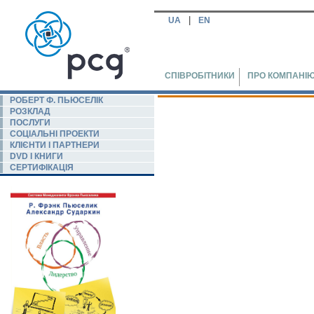
|
UA
EN
СПІВРОБІТНИКИ
ПРО КОМПАНІ
РОБЕРТ Ф. ПЬЮСЕЛIК
РОЗКЛАД
ПОСЛУГИ
СОЦІАЛЬНІ ПРОЕКТИ
КЛІЄНТИ І ПАРТНЕРИ
DVD І КНИГИ
СЕРТИФІКАЦІЯ