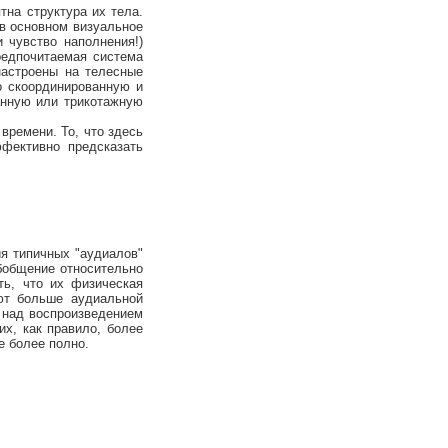
тна структура их тела.
 в основном визуальное
 чувство наполнения!)
редпочитаемая система
настроены на телесные
о скоординированную и
анную или трикотажную
времени. То, что здесь
ффективно предсказать
ия типичных "аудиалов"
обобщение относительно
ть, что их физическая
яют больше аудиальной
 над воспроизведением
х, как правило, более
е более полно.