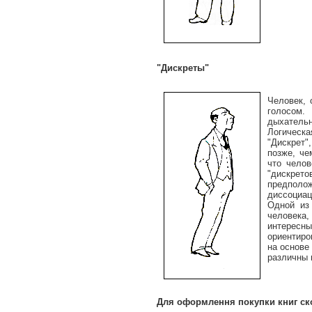
"Дискреты"
Человек, 
голосом.
дыхатель
Логическа
"Дискрет",
позже, че
что челов
"дискрето
предполож
диссоциац
Одной из 
человека,
интерес
ориентиро
на основе
различны 
Для оформлення покупки книг
ск