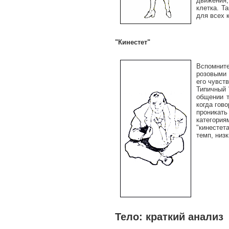
движения,
клетка. Т
для всех 
"Кинестет"
Вспомните
розовыми 
его чувст
Типичный 
общении т
когда гов
проникать
категория
"кинестет
темп, низ
Тело: краткий анализ