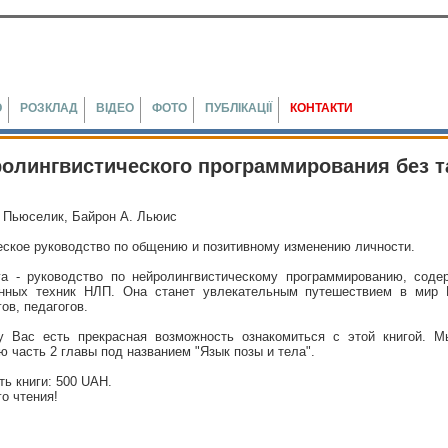
Ю
РОЗКЛАД
ВІДЕО
ФОТО
ПУБЛІКАЦІЇ
КОНТАКТИ
ролингвистического программирования без т
к Пьюселик, Байрон А. Льюис
еское руководство по общению и позитивному изменению личности.
га - руководство по нейролингвистическому программированию, сод
нных техник НЛП. Она станет увлекательным путешествием в мир
ов, педагогов.
у Вас есть прекрасная возможность ознакомиться с этой книгой. 
 часть 2 главы под названием "Язык позы и тела".
ь книги: 500 UAH.
о чтения!