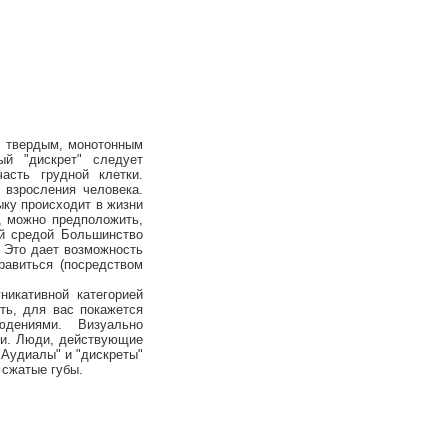
, твердым, монотонным
ый "дискрет" следует
асть грудной клетки.
 взросления человека.
зыку происходит в жизни
, можно предположить,
ей средой Большинство
. Это дает возможность
равиться (посредством
никативной категорией
ть, для вас покажется
дениями. Визуально
ми. Люди, действующие
"Аудиалы" и "дискреты"
 сжатые губы.