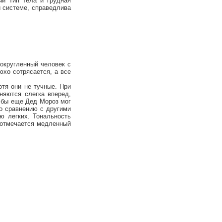
ый тип тела и грудная
й системе, справедлива
 округленный человек с
юхо сотрясается, а все
отя они не тучные. При
няются слегка вперед,
к бы еще Дед Мороз мог
о сравнению с другими
ю легких. Тональность
е отмечается медленный