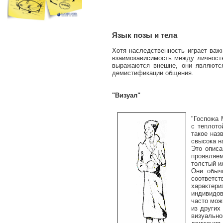
Язык позы и тела
Хотя наследственность играет важ
взаимозависимость между личность
выражаются внешне, они являютс
демистификации общения.
"Визуал"
"Госпожа 
с теплото
такое наз
свысока н
Это описа
проявляе
толстый и
Они обыч
соответст
характери
индивидов
часто мож
из других
визуально