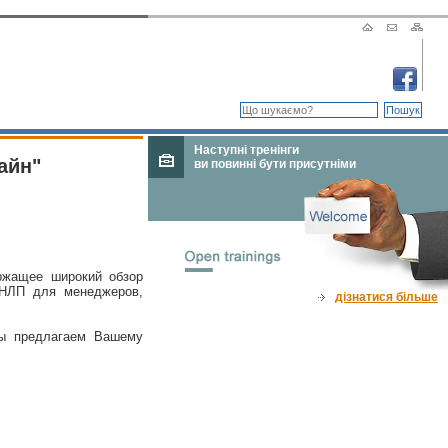
Наступні тренінги
айн"
ви повинні бути присутніми
ержащее широкий обзор
 НЛП для менеджеров,
дізнатися більше
Мы предлагаем Вашему