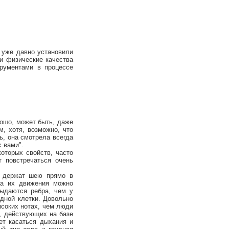
 уже давно установили
и физические качества
рументами в процессе
ошо, может быть, даже
, хотя, возможно, что
сь, она смотрела всегда
с вами".
оторых свойств, часто
т повстречаться очень
" держат шею прямо в
, а их движения можно
выдаются ребра, чем у
дной клетки. Довольно
ысоких нотах, чем люди
в, действующих на базе
ет касаться дыхания и