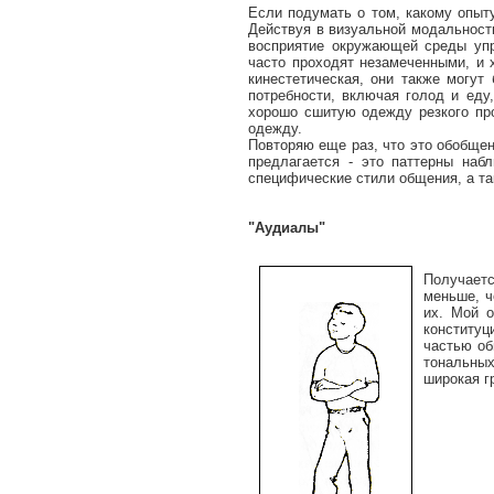
Если подумать о том, какому опыту
Действуя в визуальной модальности
восприятие окружающей среды упра
часто проходят незамеченными, и 
кинестетическая, они также могут
потребности, включая голод и еду
хорошо сшитую одежду резкого про
одежду.
Повторяю еще раз, что это обобщен
предлагается - это паттерны наб
специфические стили общения, а та
"Аудиалы"
Получаетс
меньше, ч
их. Мой о
конституц
частью об
тональных
широкая г