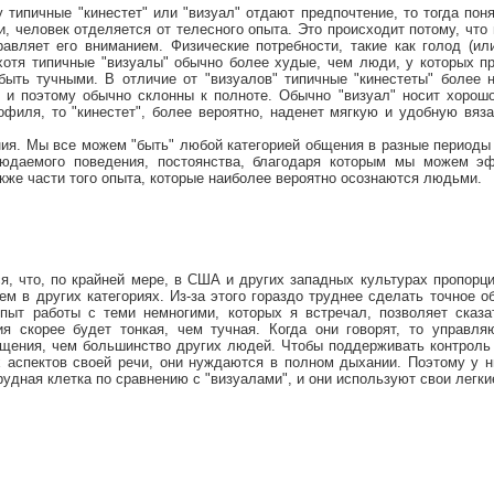
 типичные "кинестет" или "визуал" отдают предпочтение, то тогда поня
, человек отделяется от телесного опыта. Это происходит потому, что
вляет его вниманием. Физические потребности, такие как голод (или
хотя типичные "визуалы" обычно более худые, чем люди, у которых п
 быть тучными. В отличие от "визуалов" типичные "кинестеты" более 
, и поэтому обычно склонны к полноте. Обычно "визуал" носит хорош
филя, то "кинестет", более вероятно, наденет мягкую и удобную вяз
ия. Мы все можем "быть" любой категорией общения в разные периоды 
людаемого поведения, постоянства, благодаря которым мы можем э
кже части того опыта, которые наиболее вероятно осознаются людьми.
я, что, по крайней мере, в США и других западных культурах пропорц
ем в других категориях. Из-за этого гораздо труднее сделать точное 
пыт работы с теми немногими, которых я встречал, позволяет сказа
ия скорее будет тонкая, чем тучная. Когда они говорят, то управл
щения, чем большинство других людей. Чтобы поддерживать контроль
 аспектов своей речи, они нуждаются в полном дыхании. Поэтому у ни
рудная клетка по сравнению с "визуалами", и они используют свои легки