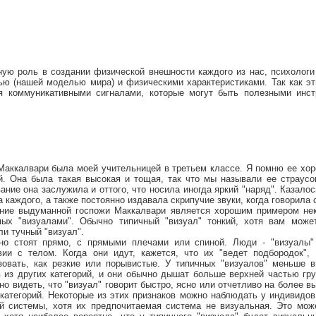
ную роль в создании физической внешности каждого из нас, психологи
ю (нашей моделью мира) и физическими характеристиками. Так как эт
я коммуникативными сигналами, которые могут быть полезными инст
Маккалвари была моей учительницей в третьем классе. Я помню ее хор
й. Она была такая высокая и тощая, так что мы называли ее страусом
вание она заслужила и оттого, что носила иногда яркий "наряд". Казало
а каждого, а также постоянно издавала скрипучие звуки, когда говорила 
ние выдуманной госпожи Маккалвари является хорошим примером нек
мых "визуалами". Обычно типичный "визуал" тонкий, хотя вам може
ли тучный "визуал".
но стоят прямо, с прямыми плечами или спиной. Люди - "визуалы
вии с телом. Когда они идут, кажется, что их "ведет подбородок"
зовать, как резкие или порывистые. У типичных "визуалов" меньше 
 из других категорий, и они обычно дышат больше верхней частью гру
но видеть, что "визуал" говорит быстро, ясно или отчетливо на более в
 категорий. Некоторые из этих признаков можно наблюдать у индивидо
й системы, хотя их предпочитаемая система не визуальная. Это мож