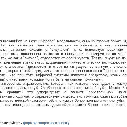
общающийся на базе цифровой модальности, обычно говорит зажатым
 Так как вариации тона относительно не важны для них, типичн
ным паттернам схожим с "визуалом", т. е. использует верхнюю ч
я система, основанная на языке и поведении, формируется по мере
 так же как и "визуал", отделяется от своих чувств. Так как обучение я
м появление визуальных, аудиальных и кинестетических возможностей
ек становится "дискретом" в ответ на ситуацию, связанную с внешн
в", которых я наблюдал, имели строение тела похожее на "кинестетов"
ить, что принятие цифровой системы является средством, чтобы сп
ии) с чувствами, которые могут быть не совсем приятными.
интересных характеристик, которая, как кажется, совпадает с комму
 является размер губ. Особенно это касается нижней губы. Может бы
ным сравнить это утверждение с вашими собственными наблю
ванные люди часто характеризуются довольно тонкими, сжатыми губа
 кинестетической категории, обычно имеют более полные и мягкие губы. 
в этом плане, но все же последние обычно имеют более тонкие и плотно
ористайтесь
формою зворотного зв'язку