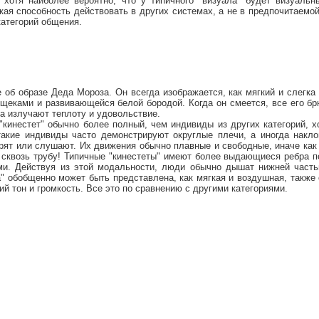
 хотя наиболее вероятно, что у типичного "визуала" будет визуальн
акая способность действовать в других системах, а не в предпочитаемо
категорий общения.
 об образе Деда Мороза. Он всегда изображается, как мягкий и слегка
щеками и развивающейся белой бородой. Когда он смеется, все его бр
ва излучают теплоту и удовольствие.
"кинестет" обычно более полный, чем индивиды из других категорий, х
акие индивиды часто демонстрируют округлые плечи, а иногда накло
орят или слушают. Их движения обычно плавные и свободные, иначе ка
 сквозь трубу! Типичные "кинестеты" имеют более выдающиеся ребра п
ми. Действуя из этой модальности, люди обычно дышат нижней часть
а" обобщенно может быть представлена, как мягкая и воздушная, такж
кий тон и громкость. Все это по сравнению с другими категориями.