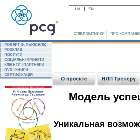
|
UA
EN
СПІВРОБІТНИКИ
ПРО КОМПАНІ
РОБЕРТ Ф. ПЬЮСЕЛIК
РОЗКЛАД
ПОСЛУГИ
СОЦІАЛЬНІ ПРОЕКТИ
КЛІЄНТИ І ПАРТНЕРИ
DVD І КНИГИ
СЕРТИФІКАЦІЯ
Модель успе
Уникальная возмож